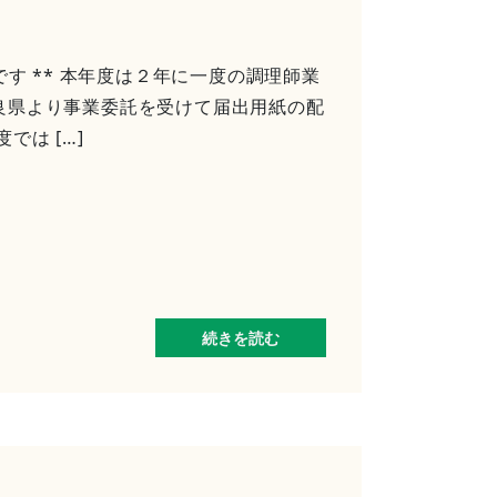
です ** 本年度は２年に一度の調理師業
良県より事業委託を受けて届出用紙の配
は […]
続きを読む