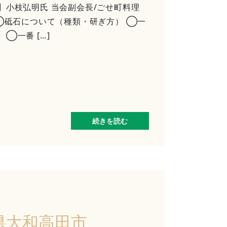
】小枝弘明氏 当会副会長/ごせ町料理
 ◯砥石について（種類・研ぎ方） ◯一
◯一番 […]
続きを読む
県大和高田市