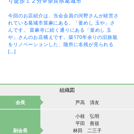
り徒歩１２分＠奈良県葛城市
今回のお店紹介は、当会会員の河野さんが経営さ
れている葛城市當麻にある、「釜めし 玉や」さ
んです。 當麻寺に続く通りにある「釜めし 玉
や」さんのお店構えです。築170年余りの旧旅籠
をリノベーションした、随所に名残が見られる
[…]
組織図
会長
芦高 清友
小枝 弘明
平田 善規
副会長
林田 二三子