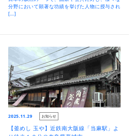
分野において顕著な功績を挙げた人物に授与され
[…]
2025.11.29
お知らせ
【釜めし 玉や】近鉄南大阪線「当麻駅」よ