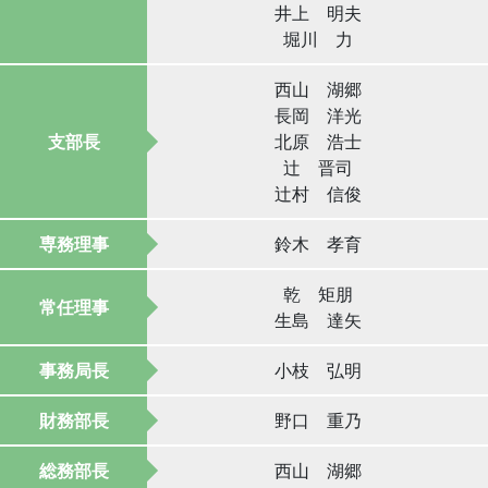
井上 明夫
堀川 力
西山 湖郷
長岡 洋光
支部長
北原 浩士
辻 晋司
辻村 信俊
専務理事
鈴木 孝育
乾 矩朋
常任理事
生島 達矢
事務局長
小枝 弘明
財務部長
野口 重乃
総務部長
西山 湖郷