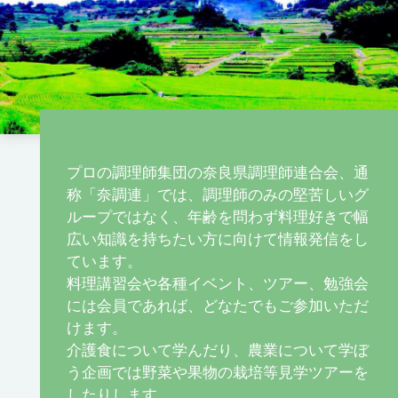
プロの調理師集団の奈良県調理師連合会、通
称「奈調連」では、調理師のみの堅苦しいグ
ループではなく、年齢を問わず料理好きで幅
広い知識を持ちたい方に向けて情報発信をし
ています。
料理講習会や各種イベント、ツアー、勉強会
には会員であれば、どなたでもご参加いただ
けます。
介護食について学んだり、農業について学ぼ
う企画では野菜や果物の栽培等見学ツアーを
したりします。